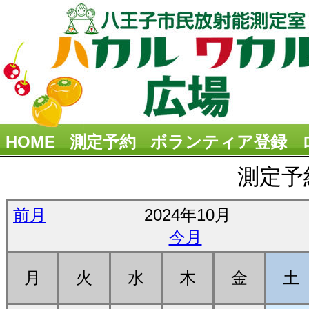
HOME
測定予約
ボランティア登録
測定予
前月
2024年10月
今月
月
火
水
木
金
土