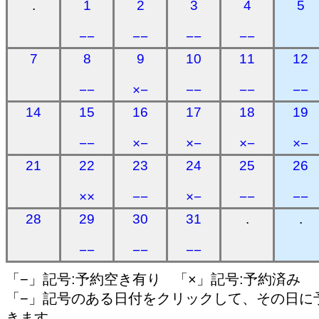
.
1
2
3
4
5
−−
−−
−−
−−
7
8
9
10
11
12
−−
×−
−−
−−
−−
14
15
16
17
18
19
−−
×−
×−
×−
×−
21
22
23
24
25
26
××
−−
×−
−−
−−
28
29
30
31
.
.
−−
−−
−−
「−」記号:予約空き有り 「×」記号:予約済み
「−」記号のある日付をクリックして、その日に
きます。