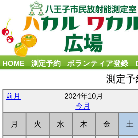
HOME
測定予約
ボランティア登録
測定予
前月
2024年10月
今月
月
火
水
木
金
土