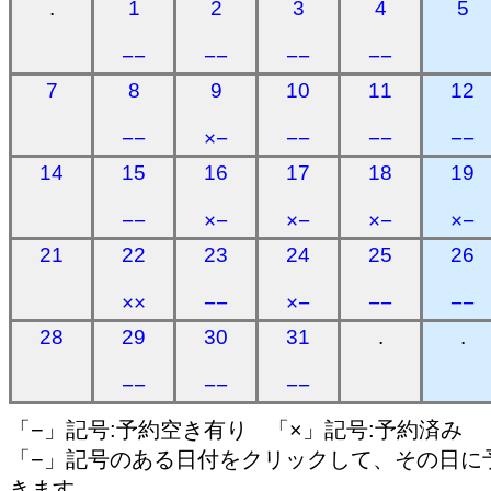
.
1
2
3
4
5
−−
−−
−−
−−
7
8
9
10
11
12
−−
×−
−−
−−
−−
14
15
16
17
18
19
−−
×−
×−
×−
×−
21
22
23
24
25
26
××
−−
×−
−−
−−
28
29
30
31
.
.
−−
−−
−−
「−」記号:予約空き有り 「×」記号:予約済み
「−」記号のある日付をクリックして、その日に
きます。