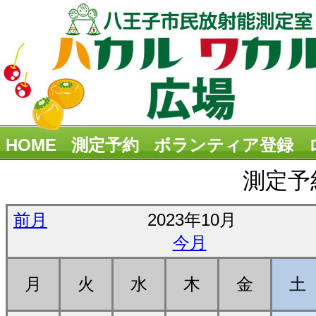
HOME
測定予約
ボランティア登録
測定予
前月
2023年10月
今月
月
火
水
木
金
土