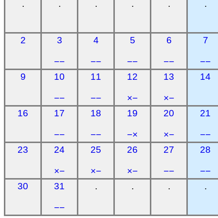
.
.
.
.
.
.
2
3
4
5
6
7
−−
−−
−−
−−
−−
9
10
11
12
13
14
−−
−−
×−
×−
16
17
18
19
20
21
−−
−−
−×
×−
−−
23
24
25
26
27
28
×−
×−
×−
−−
−−
30
31
.
.
.
.
−−