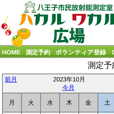
HOME
測定予約
ボランティア登録
測定予
前月
2023年10月
今月
月
火
水
木
金
土