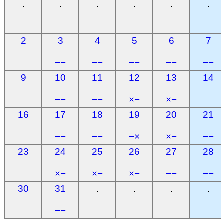
.
.
.
.
.
.
2
3
4
5
6
7
−−
−−
−−
−−
−−
9
10
11
12
13
14
−−
−−
×−
×−
16
17
18
19
20
21
−−
−−
−×
×−
−−
23
24
25
26
27
28
×−
×−
×−
−−
−−
30
31
.
.
.
.
−−